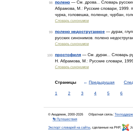
полено
— См. дрова... Словарь русски
98
Абрамова, М.: Русские словари, 1999. п
чурка, головешка, поленце, чурбан, го
Словарь синонимов
полено недоструганное
— дурак, глуп
99
русских синонимов. полено недоструга
Словарь синонимов
простофиля
— См. дурак... Словарь р
100
Н. Абрамова, М.: Русские словари, 199
Словарь синонимов
Страницы
←
Предыдущая
Сле
1
2
3
4
5
6
© Академик, 2000-2026
Обратная связь:
Техподдерж
👣 Путешествия
Экспорт словарей на сайты
, сделанные на PHP,
Jo