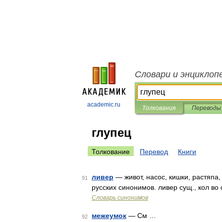
Словари и энциклоп
academic.ru
Толкования
Переводы
глупец
Толкование
Перевод
Книги
ливер
— живот, насос, кишки, растяпа,
91
русских синонимов. ливер сущ., кол во 
Словарь синонимов
межеумок
— См …
92