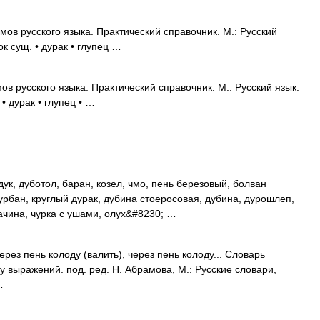
ов русского языка. Практический справочник. М.: Русский
ок сущ. • дурак • глупец …
в русского языка. Практический справочник. М.: Русский язык.
• дурак • глупец • …
ук, дуботол, баран, козел, чмо, пень березовый, болван
урбан, круглый дурак, дубина стоеросовая, дубина, дурошлеп,
рачина, чурка с ушами, олух&#8230; …
ерез пень колоду (валить), через пень колоду... Словарь
 выражений. под. ред. Н. Абрамова, М.: Русские словари,
…