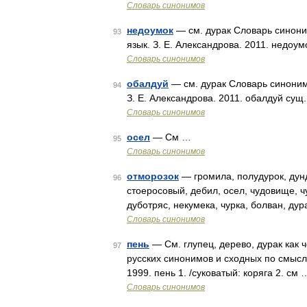
Словарь синонимов
недоумок
— см. дурак Словарь синоним
93
язык. З. Е. Александрова. 2011. недоум
Словарь синонимов
обалдуй
— см. дурак Словарь синонимо
94
З. Е. Александрова. 2011. обалдуй сущ. 
Словарь синонимов
осел
— См …
95
Словарь синонимов
отморозок
— громила, полудурок, дунд
96
стоеросовый, дебил, осел, чудовище, ч
дуботряс, некумека, чурка, болван, ду
Словарь синонимов
пень
— См. глупец, дерево, дурак как ч
97
русских синонимов и сходных по смыслу
1999. пень 1. /суковатый: коряга 2. см 
Словарь синонимов