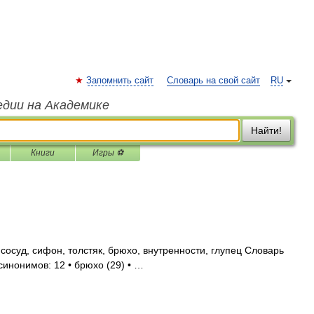
Запомнить сайт
Словарь на свой сайт
RU
едии на Академике
Найти!
Книги
Игры ⚽
 сосуд, сифон, толстяк, брюхо, внутренности, глупец Словарь
синонимов: 12 • брюхо (29) • …