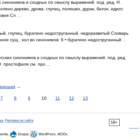
х синонимов и сходных по смыслу выражений. под. ред. Н.
олено дерево, дрова; глупец, полешко, дурак, батон, идиот,
ловня Сл …
ый, глупец, буратино недоструганный, недоразвитый Словарь
нное сущ., кол во синонимов: 6 • буратино недоструганный …
усских синонимов и сходных по смыслу выражений. под. ред.
9. простофиля см. про …
дующая
→
7
8
9
10
11
12
13
ка
,
Реклама на сайте
18+
omla,
Drupal,
WordPress, MODx.